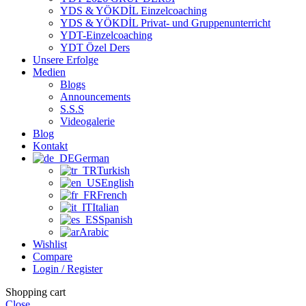
YDS & YÖKDİL Einzelcoaching
YDS & YÖKDİL Privat- und Gruppenunterricht
YDT-Einzelcoaching
YDT Özel Ders
Unsere Erfolge
Medien
Blogs
Announcements
S.S.S
Videogalerie
Blog
Kontakt
German
Turkish
English
French
Italian
Spanish
Arabic
Wishlist
Compare
Login / Register
Shopping cart
Close