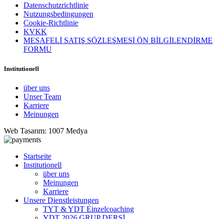
Datenschutzrichtlinie
Nutzungsbedingungen
Cookie-Richtlinie
KVKK
MESAFELİ SATIŞ SÖZLEŞMESİ ÖN BİLGİLENDİRME
FORMU
Institutionell
über uns
Unser Team
Karriere
Meinungen
Web Tasarım: 1007 Medya
Startseite
Institutionell
über uns
Meinungen
Karriere
Unsere Dienstleistungen
TYT & YDT Einzelcoaching
YDT 2026 GRUP DERSİ