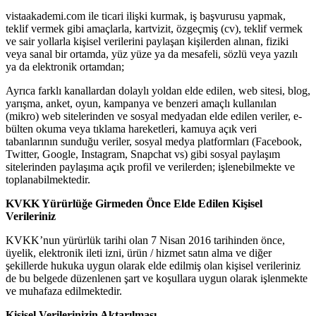
vistaakademi.com ile ticari ilişki kurmak, iş başvurusu yapmak,
teklif vermek gibi amaçlarla, kartvizit, özgeçmiş (cv), teklif vermek
ve sair yollarla kişisel verilerini paylaşan kişilerden alınan, fiziki
veya sanal bir ortamda, yüz yüze ya da mesafeli, sözlü veya yazılı
ya da elektronik ortamdan;
Ayrıca farklı kanallardan dolaylı yoldan elde edilen, web sitesi, blog,
yarışma, anket, oyun, kampanya ve benzeri amaçlı kullanılan
(mikro) web sitelerinden ve sosyal medyadan elde edilen veriler, e-
bülten okuma veya tıklama hareketleri, kamuya açık veri
tabanlarının sunduğu veriler, sosyal medya platformları (Facebook,
Twitter, Google, Instagram, Snapchat vs) gibi sosyal paylaşım
sitelerinden paylaşıma açık profil ve verilerden; işlenebilmekte ve
toplanabilmektedir.
KVKK Yürürlüğe Girmeden Önce Elde Edilen Kişisel
Verileriniz
KVKK’nun yürürlük tarihi olan 7 Nisan 2016 tarihinden önce,
üyelik, elektronik ileti izni, ürün / hizmet satın alma ve diğer
şekillerde hukuka uygun olarak elde edilmiş olan kişisel verileriniz
de bu belgede düzenlenen şart ve koşullara uygun olarak işlenmekte
ve muhafaza edilmektedir.
Kişisel Verilerinizin Aktarılması