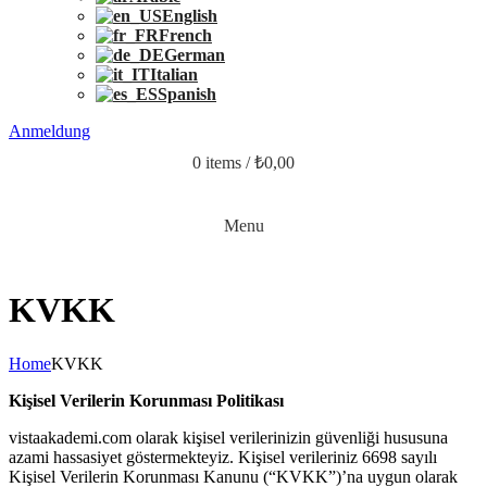
English
French
German
Italian
Spanish
Anmeldung
0
items
/
₺
0,00
Menu
KVKK
Home
KVKK
Kişisel Verilerin Korunması Politikası
vistaakademi.com olarak kişisel verilerinizin güvenliği hususuna
azami hassasiyet göstermekteyiz. Kişisel verileriniz 6698 sayılı
Kişisel Verilerin Korunması Kanunu (“KVKK”)’na uygun olarak