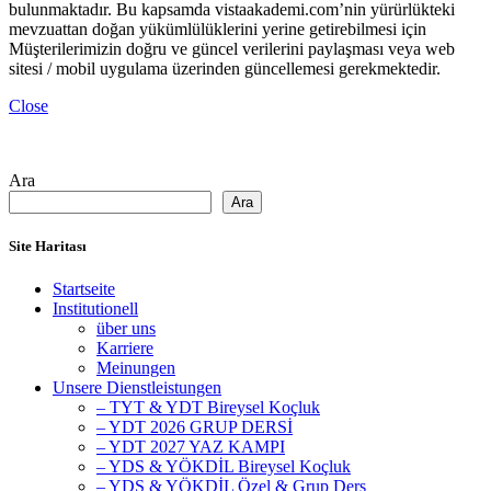
bulunmaktadır. Bu kapsamda vistaakademi.com’nin yürürlükteki
mevzuattan doğan yükümlülüklerini yerine getirebilmesi için
Müşterilerimizin doğru ve güncel verilerini paylaşması veya web
sitesi / mobil uygulama üzerinden güncellemesi gerekmektedir.
Close
Ara
Ara
Site Haritası
Startseite
Institutionell
über uns
Karriere
Meinungen
Unsere Dienstleistungen
– TYT & YDT Bireysel Koçluk
– YDT 2026 GRUP DERSİ
– YDT 2027 YAZ KAMPI
– YDS & YÖKDİL Bireysel Koçluk
– YDS & YÖKDİL Özel & Grup Ders