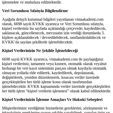
işlenmekte ve muhafaza edilmektedir.
Veri Sorumlusu Sıfatıyla Bilgilendirme
Aşağıda detaylı kurumsal bilgileri yayınlanan vistaakademi.com
olarak, 6698 sayılı KVKK uyarınca ve Veri Sorumlusu sıfatıyla,
kişisel verileriniz bu sayfada açıklandığı çerçevede; kaydedilecek,
saklanacak, güncellenecek, mevzuatın izin verdiği durumlarda 3.
kişilere açıklanabilecek / devredilebilecek, sınıflandırılabilecek ve
KVKK’da sayılan şekillerde işlenebilecektir.
Kişisel Verilerinizin Ne Şekilde İşlenebileceği
6698 sayılı KVKK uyarınca, vistaakademi.com ile paylaştığınız
kişisel verileriniz, tamamen veya kısmen, otomatik olarak veyahut
herhangi bir veri kayıt sisteminin parçası olmak kaydıyla otomatik
olmayan yollarla elde edilerek, kaydedilerek, depolanarak,
değiştirilerek, yeniden düzenlenerek, kısacası veriler üzerinde
gerçekleştirilen her türlü işleme konu olarak tarafımızdan
işlenebilecektir. KVKK kapsamında veriler üzerinde gerçekleştirilen
her türlü işlem “kişisel verilerin işlenmesi” olarak kabul edilmektedir.
Kişisel Verilerinizin İşlenme Amaçları Ve Hukuki Sebepleri
Müşterilerimize verdiğimiz hizmetlerin gereklerini, sözleşmenin ve
teknolojinin gereklerine uygun şekilde yapabilmek, sunulan ürün ve