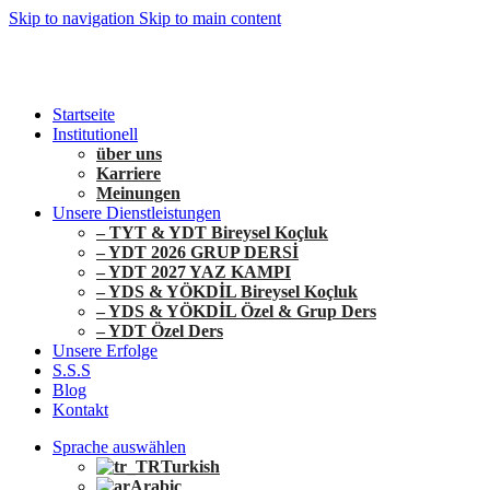
Skip to navigation
Skip to main content
+90 546 902 59 98 | bilgi@vistaakademi.com
+90 546 902 59 98 | bilgi@vistaakademi.com
Startseite
Institutionell
über uns
Karriere
Meinungen
Unsere Dienstleistungen
– TYT & YDT Bireysel Koçluk
– YDT 2026 GRUP DERSİ
– YDT 2027 YAZ KAMPI
– YDS & YÖKDİL Bireysel Koçluk
– YDS & YÖKDİL Özel & Grup Ders
– YDT Özel Ders
Unsere Erfolge
S.S.S
Blog
Kontakt
Sprache auswählen
Turkish
Arabic