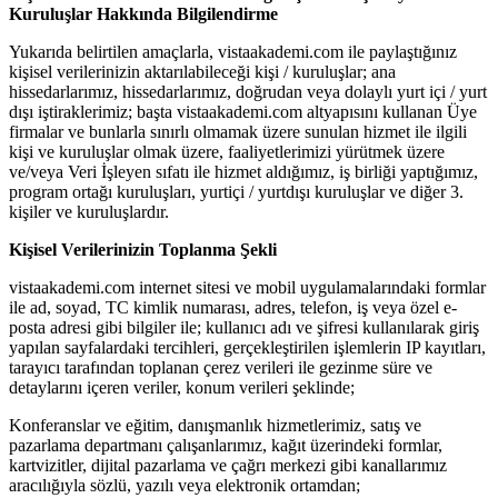
Kuruluşlar Hakkında Bilgilendirme
Yukarıda belirtilen amaçlarla, vistaakademi.com ile paylaştığınız
kişisel verilerinizin aktarılabileceği kişi / kuruluşlar; ana
hissedarlarımız, hissedarlarımız, doğrudan veya dolaylı yurt içi / yurt
dışı iştiraklerimiz; başta vistaakademi.com altyapısını kullanan Üye
firmalar ve bunlarla sınırlı olmamak üzere sunulan hizmet ile ilgili
kişi ve kuruluşlar olmak üzere, faaliyetlerimizi yürütmek üzere
ve/veya Veri İşleyen sıfatı ile hizmet aldığımız, iş birliği yaptığımız,
program ortağı kuruluşları, yurtiçi / yurtdışı kuruluşlar ve diğer 3.
kişiler ve kuruluşlardır.
Kişisel Verilerinizin Toplanma Şekli
vistaakademi.com internet sitesi ve mobil uygulamalarındaki formlar
ile ad, soyad, TC kimlik numarası, adres, telefon, iş veya özel e-
posta adresi gibi bilgiler ile; kullanıcı adı ve şifresi kullanılarak giriş
yapılan sayfalardaki tercihleri, gerçekleştirilen işlemlerin IP kayıtları,
tarayıcı tarafından toplanan çerez verileri ile gezinme süre ve
detaylarını içeren veriler, konum verileri şeklinde;
Konferanslar ve eğitim, danışmanlık hizmetlerimiz, satış ve
pazarlama departmanı çalışanlarımız, kağıt üzerindeki formlar,
kartvizitler, dijital pazarlama ve çağrı merkezi gibi kanallarımız
aracılığıyla sözlü, yazılı veya elektronik ortamdan;