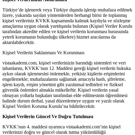
Türkiye’de işlenerek veya Türkiye dışında işlenip muhafaza edilmek
üzere, yukarıda sayılan yöntemlerden herhangi birisi ile toplanmış
kişisel verileriniz KVKK kapsamında kalmak kaydıyla ve sözleşme
amaçlarına uygun olarak yurtdışında bulunan (Kişisel Veriler Kurulu
tarafından akredite edilen ve kişisel verilerin korunması hususunda
yeterli korumanın bulunduğu ülkelere) hizmet aracılarına da
aktarılabilecektir.
Kişisel Verilerin Saklanması Ve Korunması
vistaakademi.com, kişisel verilerinizin barındığı sistemleri ve veri
tabanlarını, KVKK’nun 12. Maddesi gereği kişisel verilerin hukuka
aykırı olarak işlenmesini önlemekle, yetkisiz kişilerin erişimlerini
engellemekle; muhafazalarını sağlamak amacıyla hash, şifreleme,
işlem kaydı, erişim yönetimi gibi yazılımsal tedbirleri ve fiziksel
güvenlik önlemleri almakla mükelleftir. Kişisel verilerin yasal
olmayan yollarla başkaları tarafından elde edilmesinin öğrenilmesi
halinde durum derhal, yasal düzenlemeye uygun ve yazılı olarak
Kişisel Verileri Koruma Kurulu’na bildirilecektir.
Kişisel Verilerin Güncel Ve Doğru Tutulması
KVKK’nun 4. maddesi uyarınca vistaakademi.com’nin kişisel
verilerinizi doğru ve güncel olarak tutma yükümlülüğü