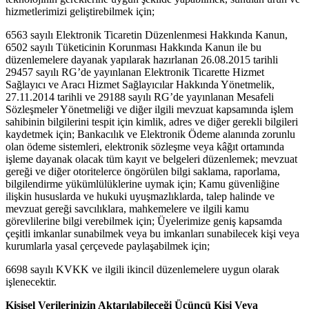
hizmetlerimizi geliştirebilmek için;
6563 sayılı Elektronik Ticaretin Düzenlenmesi Hakkında Kanun,
6502 sayılı Tüketicinin Korunması Hakkında Kanun ile bu
düzenlemelere dayanak yapılarak hazırlanan 26.08.2015 tarihli
29457 sayılı RG’de yayınlanan Elektronik Ticarette Hizmet
Sağlayıcı ve Aracı Hizmet Sağlayıcılar Hakkında Yönetmelik,
27.11.2014 tarihli ve 29188 sayılı RG’de yayınlanan Mesafeli
Sözleşmeler Yönetmeliği ve diğer ilgili mevzuat kapsamında işlem
sahibinin bilgilerini tespit için kimlik, adres ve diğer gerekli bilgileri
kaydetmek için; Bankacılık ve Elektronik Ödeme alanında zorunlu
olan ödeme sistemleri, elektronik sözleşme veya kâğıt ortamında
işleme dayanak olacak tüm kayıt ve belgeleri düzenlemek; mevzuat
gereği ve diğer otoritelerce öngörülen bilgi saklama, raporlama,
bilgilendirme yükümlülüklerine uymak için; Kamu güvenliğine
ilişkin hususlarda ve hukuki uyuşmazlıklarda, talep halinde ve
mevzuat gereği savcılıklara, mahkemelere ve ilgili kamu
görevlilerine bilgi verebilmek için; Üyelerimize geniş kapsamda
çeşitli imkanlar sunabilmek veya bu imkanları sunabilecek kişi veya
kurumlarla yasal çerçevede paylaşabilmek için;
6698 sayılı KVKK ve ilgili ikincil düzenlemelere uygun olarak
işlenecektir.
Kişisel Verilerinizin Aktarılabileceği Üçüncü Kişi Veya