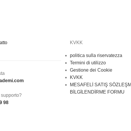
atto
KVKK
politica sulla riservatezza
Termini di utilizzo
Gestione dei Cookie
sta
KVKK
kademi.com
MESAFELİ SATIŞ SÖZLEŞM
BİLGİLENDİRME FORMU
 supporto?
9 98