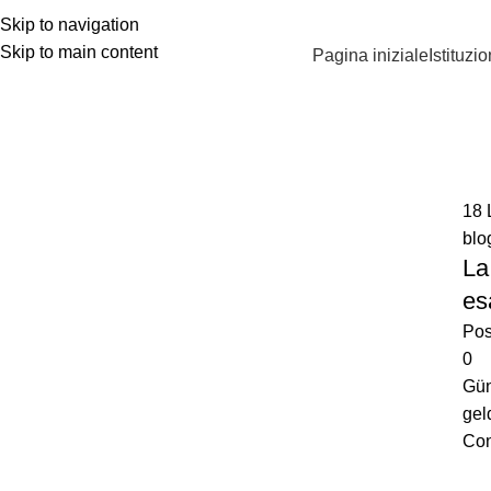
90 546 902 59 98 | bilgi@vistaakademi.com
Skip to navigation
Skip to main content
Pagina iniziale
Istituzi
blog
Home
blog
18
blo
La
es
Pos
0
Gün
gel
Con