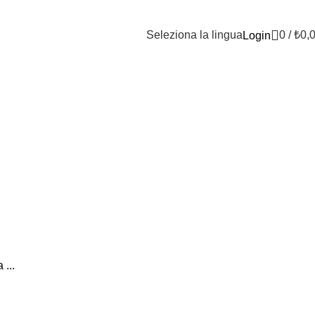
Seleziona la lingua
0
/
₺
0,
Login
...