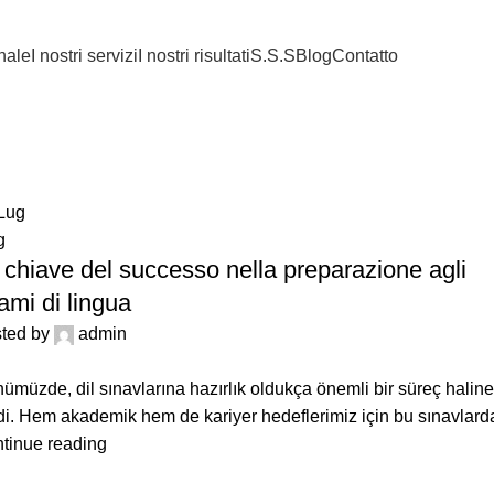
onale
I nostri servizi
I nostri risultati
S.S.S
Blog
Contatto
Lug
g
 chiave del successo nella preparazione agli
ami di lingua
ted by
admin
ümüzde, dil sınavlarına hazırlık oldukça önemli bir süreç haline
di. Hem akademik hem de kariyer hedeflerimiz için bu sınavlarda 
tinue reading