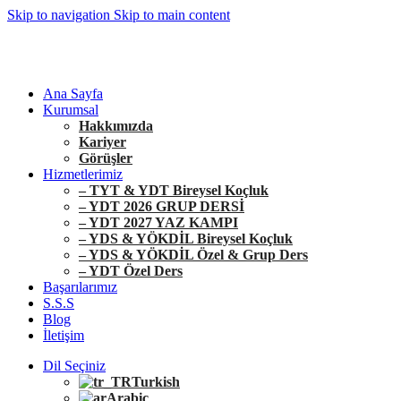
Skip to navigation
Skip to main content
+90 546 902 59 98 | bilgi@vistaakademi.com
+90 546 902 59 98 | bilgi@vistaakademi.com
Ana Sayfa
Kurumsal
Hakkımızda
Kariyer
Görüşler
Hizmetlerimiz
– TYT & YDT Bireysel Koçluk
– YDT 2026 GRUP DERSİ
– YDT 2027 YAZ KAMPI
– YDS & YÖKDİL Bireysel Koçluk
– YDS & YÖKDİL Özel & Grup Ders
– YDT Özel Ders
Başarılarımız
S.S.S
Blog
İletişim
Dil Seçiniz
Turkish
Arabic