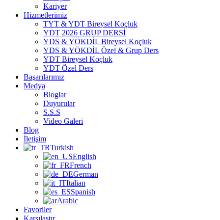
Kariyer
Hizmetlerimiz
TYT & YDT Bireysel Koçluk
YDT 2026 GRUP DERSİ
YDS & YÖKDİL Bireysel Koçluk
YDS & YÖKDİL Özel & Grup Ders
YDT Bireysel Koçluk
YDT Özel Ders
Başarılarımız
Medya
Bloglar
Duyurular
S.S.S
Video Galeri
Blog
İletişim
Turkish
English
French
German
Italian
Spanish
Arabic
Favoriler
Karşılaştır