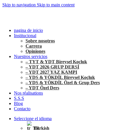
Skip to navigation
Skip to main content
+90 546 902 59 98 | bilgi@vistaakademi.com
+90 546 902 59 98 | bilgi@vistaakademi.com
pagina de inicio
Institucional
Sobre nosotros
Carrera
Opiniones
Nuestros servicios
– TYT & YDT Bireysel Koçluk
– YDT 2026 GRUP DERSİ
– YDT 2027 YAZ KAMPI
– YDS & YÖKDİL Bireysel Koçluk
– YDS & YÖKDİL Özel & Grup Ders
– YDT Özel Ders
Nos réalisations
S.S.S
Blog
Contacto
Seleccione el idioma
Turkish