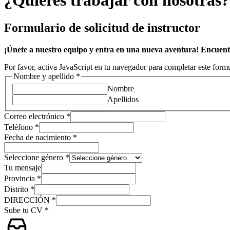
¿Quieres trabajar con nosotras?
Formulario de solicitud de instructor
¡Únete a nuestro equipo y entra en una nueva aventura! Encuentr
Por favor, activa JavaScript en tu navegador para completar este formu
Nombre y apellido
*
Nombre
Apellidos
Correo electrónico
*
Teléfono
*
Fecha de nacimiento
*
Seleccione género
*
Tu mensaje
Provincia
*
Distrito
*
DIRECCIÓN
*
Sube tu CV
*