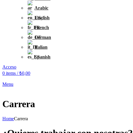
Arabic
English
French
German
Italian
Spanish
Acceso
0
items
/
₺
0,00
Menu
Carrera
Home
Carrera