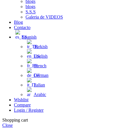
blogs
blogs
S.S.S
Galeria de VIDEOS
Blog
Contacto
Spanish
Turkish
English
French
German
Italian
Arabic
Wishlist
Compare
Login / Register
Shopping cart
Close