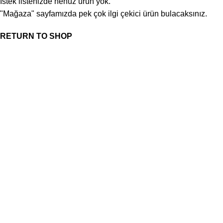
İstek listenizde henüz ürün yok.
"Mağaza" sayfamızda pek çok ilgi çekici ürün bulacaksınız.
RETURN TO SHOP