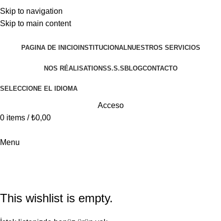
+90 546 902 59 98 | bilgi@vistaakademi.com
Skip to navigation
+90 546 902 59 98 | bilgi@vistaakademi.com
Skip to main content
PAGINA DE INICIO
INSTITUCIONAL
NUESTROS SERVICIOS
NOS RÉALISATIONS
S.S.S
BLOG
CONTACTO
SELECCIONE EL IDIOMA
Acceso
0
items
/
₺
0,00
Menu
Wishlist
Home
Wishlist
This wishlist is empty.