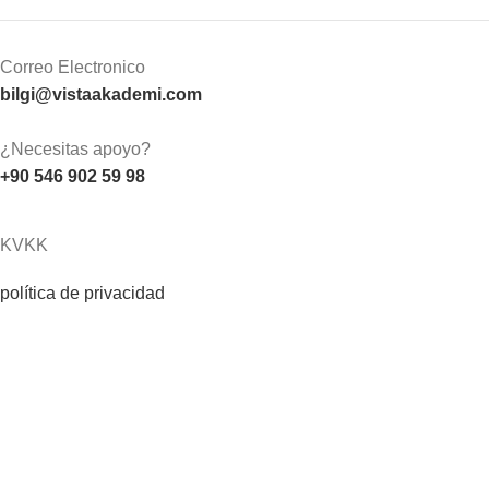
Correo Electronico
bilgi@vistaakademi.com
¿Necesitas apoyo?
+90 546 902 59 98
KVKK
política de privacidad
Condiciones de uso
Política de cookies
KVKK
MESAFELİ SATIŞ SÖZLEŞMESİ ÖN BİLGİLENDİRME
FORMU
Institucional