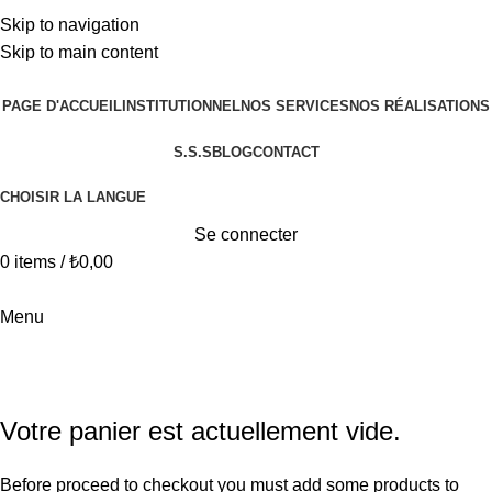
+90 546 902 59 98 | bilgi@vistaakademi.com
Skip to navigation
+90 546 902 59 98 | bilgi@vistaakademi.com
Skip to main content
PAGE D'ACCUEIL
INSTITUTIONNEL
NOS SERVICES
NOS RÉALISATIONS
S.S.S
BLOG
CONTACT
CHOISIR LA LANGUE
Se connecter
0
items
/
₺
0,00
Menu
Shopping cart
Checkout
Order complete
Votre panier est actuellement vide.
Before proceed to checkout you must add some products to