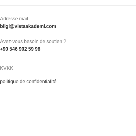
Adresse mail
bilgi@vistaakademi.com
Avez-vous besoin de soutien ?
+90 546 902 59 98
KVKK
politique de confidentialité
Conditions d'utilisation
Politique en matière de cookies
KVKK
MESAFELİ SATIŞ SÖZLEŞMESİ ÖN BİLGİLENDİRME
FORMU
Institutionnel