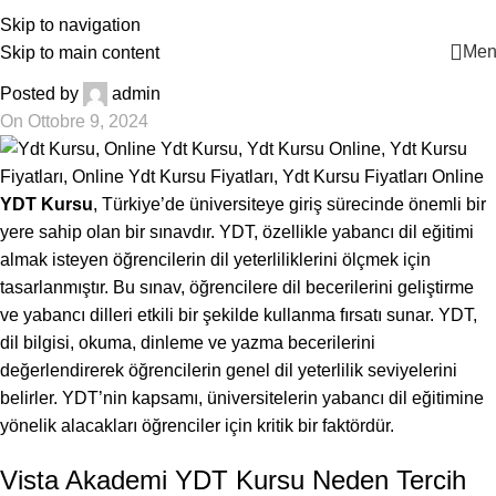
BLOG
+90 546 902 59 98 | bilgi@vistaakademi.com
Skip to navigation
YDT Kursu
Men
Skip to main content
Posted by
admin
On Ottobre 9, 2024
YDT Kursu
, Türkiye’de üniversiteye giriş sürecinde önemli bir
yere sahip olan bir sınavdır. YDT, özellikle yabancı dil eğitimi
almak isteyen öğrencilerin dil yeterliliklerini ölçmek için
tasarlanmıştır. Bu sınav, öğrencilere dil becerilerini geliştirme
ve yabancı dilleri etkili bir şekilde kullanma fırsatı sunar. YDT,
dil bilgisi, okuma, dinleme ve yazma becerilerini
değerlendirerek öğrencilerin genel dil yeterlilik seviyelerini
belirler. YDT’nin kapsamı, üniversitelerin yabancı dil eğitimine
yönelik alacakları öğrenciler için kritik bir faktördür.
Vista Akademi YDT Kursu Neden Tercih