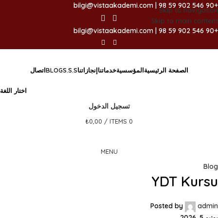
+90 546 902 59 98 | bilgi@vistaakademi.com
Skip to navigation
Skip to main content
+90 546 902 59 98 | bilgi@vistaakademi.com
الصفحة الرئيسية
المؤسسية
خدماتنا
إنجازاتنا
S.S.S
BLOG
اتصال
اختار اللغة
تسجيل الدخول
₺
0,00
/
ITEMS
0
MENU
Blog
YDT Kursu
Posted by
admin
يونيو 5, 2026