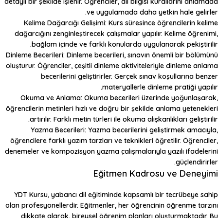
detaylı bir şekilde işlenir. Öğrenciler, dil bilgisi kurallarını anlamada
ve uygulamada daha yetkin hale gelirler.
Kelime Dağarcığı Gelişimi
: Kurs süresince öğrencilerin kelime
dağarcığını zenginleştirecek çalışmalar yapılır. Kelime öğrenimi,
bağlam içinde ve farklı konularda uygulanarak pekiştirilir.
Dinleme Becerileri
: Dinleme becerileri, sınavın önemli bir bölümünü
oluşturur. Öğrenciler, çeşitli dinleme aktiviteleriyle dinleme anlama
becerilerini geliştirirler. Gerçek sınav koşullarına benzer
materyallerle dinleme pratiği yapılır.
Okuma ve Anlama
: Okuma becerileri üzerinde yoğunlaşarak,
öğrencilerin metinleri hızlı ve doğru bir şekilde anlama yetenekleri
artırılır. Farklı metin türleri ile okuma alışkanlıkları geliştirilir.
Yazma Becerileri
: Yazma becerilerini geliştirmek amacıyla,
öğrencilere farklı yazım tarzları ve teknikleri öğretilir. Öğrenciler,
denemeler ve kompozisyon yazma çalışmalarıyla yazılı ifadelerini
güçlendirirler.
Eğitmen Kadrosu ve Deneyimi
YDT Kursu
, yabancı dil eğitiminde kapsamlı bir tecrübeye sahip
olan profesyonellerdir. Eğitmenler, her öğrencinin öğrenme tarzını
dikkate alarak, bireysel öğrenim planları oluşturmaktadır. Bu