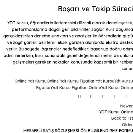
Başarı ve Takip Süreci
YDT Kursu
, öğrencilerin ilerlemesini düzenli olarak denetleyerek,
performanslarına dayalı geri bildirimler sağlar. Kurs boyunca
gerçekleştirilen deneme sınavları ve analizler ile öğrencilerin güçlü
ve zayıf yönleri belirlenir, eksik görülen alanlarda ekstra destek
verilir. Bu sayede, öğrenciler hedefledikleri başarıya doğru adım
adım ilerlerken, kurs sonundaki genel değerlendirmeler de onlara
gelişmeleri gereken noktalar konusunda kapsamlı bir rehber
sunar.
Online Ydt Kursu
Online Ydt Kursu Fiyatları
Ydt Kursu
Ydt Kursu
Fiyatları
Ydt Kursu Fiyatları Online
Ydt Kursu Online
Newer
YDT Kursu Online
Back to list
Older
MESAFELİ SATIŞ SÖZLEŞMESİ ÖN BİLGİLENDİRME FORMU