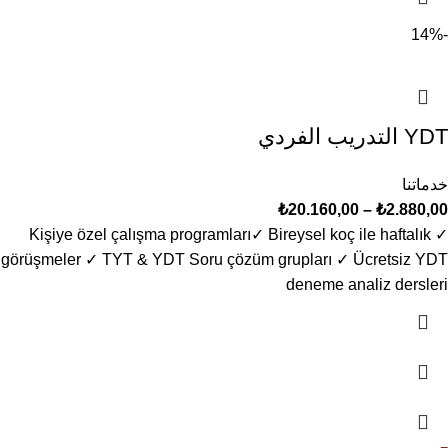
-14%
YDT التدريب الفردي
خدماتنا
₺
20.160,00
–
₺
2.880,00
✓ Kişiye özel çalışma programları​ ✓ Bireysel koç ile haftalık
görüşmeler ✓ TYT & YDT Soru çözüm grupları ✓ Ücretsiz YDT
deneme analiz dersleri