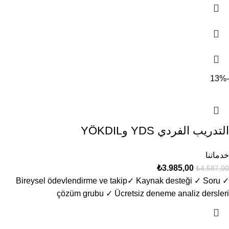
-13%
التدريب الفردي YDS وYÖKDIL
خدماتنا
₺
3.985,00
₺
4.587,00
✓ Bireysel ödevlendirme ve takip​ ✓ Kaynak desteği ✓ Soru
çözüm grubu ✓ Ücretsiz deneme analiz dersleri