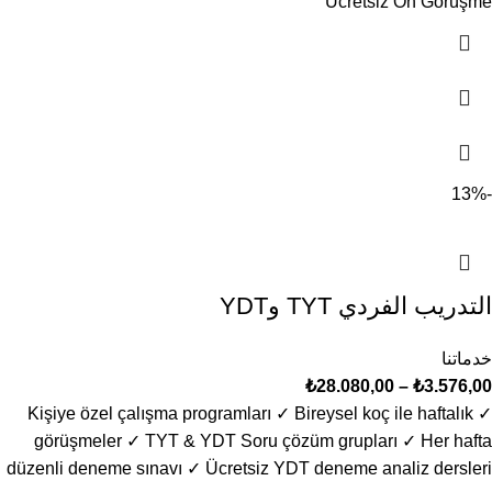
Ücretsiz Ön Görüşme
-13%
التدريب الفردي TYT وYDT
خدماتنا
₺
28.080,00
–
₺
3.576,00
✓ Kişiye özel çalışma programları ✓ Bireysel koç ile haftalık
görüşmeler ✓ TYT & YDT Soru çözüm grupları ✓ Her hafta
düzenli deneme sınavı ✓ Ücretsiz YDT deneme analiz dersleri