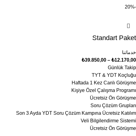
-20%
Standart Paket
خدماتنا
₺
39.850,00
–
₺
12.170,00
Günlük Takip
TYT & YDT Koçluğu
Haftada 1 Kez Canlı Görüşme
Kişiye Özel Çalışma Programı
Ücretsiz Ön Görüşme
Soru Çözüm Grupları
Son 3 Ayda YDT Soru Çözüm Kampına Ücretsiz Katılım
Veli Bilgilendirme Sistemi
Ücretsiz Ön Görüşme