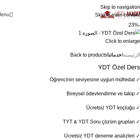
+90 546 902 59 98 | bilgi@vistaakademi.com
Skip to navigation
enu
Skip to main content
-23%
Click to enlarge
الرئيسية
خدماتنا
Back to products
YDT Özel Ders
✓ Öğrencinin seviyesine uygun müfredat​
✓ Bireysel ödevlendirme ve takip
✓ Ücretsiz YDT koçluğu
✓ TYT & YDT Soru çözüm grupları
✓ Ücretsiz YDT deneme analizleri