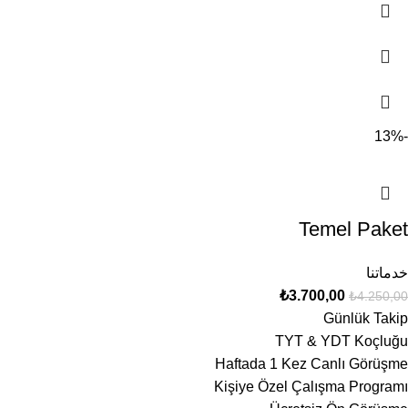
-13%
Temel Paket
خدماتنا
₺
3.700,00
₺
4.250,00
Günlük Takip
TYT & YDT Koçluğu
Haftada 1 Kez Canlı Görüşme
Kişiye Özel Çalışma Programı