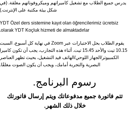
يدرس جميع الطلاب مع تشغيل كاميراتهم وميكروفوناتهم مغلقة. (في
شكل بيئة مكتبة على الإنترنت.)
YDT Özel ders sistemine kayıt olan öğrencilerimiz ücretsiz
olarak YDT Koçluk hizmeti de almaktadırlar.
يقوم الطلاب بحل الاختبارات عبر Zoom في نهاية كل أسبوع، السبت
10.15 تيت والأحد 15.45 تيت. أثناء هذه التجارب، يجب أن تكون كاميرا
الكمبيوتر/الجهاز اللوحي/الهاتف قيد التشغيل، بحيث تظهر العناصر
البصرية والتجربة أمامك، ويجب أن يكون الصوت مغلقًا.
رسوم البرنامج.
تتم فاتورة جميع مدفوعاتك ويتم إرسال فاتورتك
خلال ذلك الشهر.