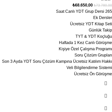
₺
68.650,00
₺
73.780,00
265 Saat Canlı YDT Grup Dersi
Ek Dersler
Ücretsiz YDT Kitap Seti
Günlük Takip
TYT & YDT Koçluğu
Haftada 1 Kez Canlı Görüşme
Kişiye Özel Çalışma Programı
Soru Çözüm Grupları
Son 3 Ayda YDT Soru Çözüm Kampına Ücretsiz Katılım Hakkı
Veli Bilgilendirme Sistemi
Ücretsiz Ön Görüşme