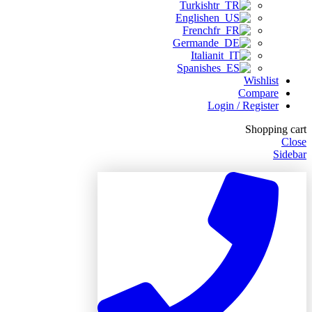
Turkish
English
French
German
Italian
Spanish
Wishlist
Compare
Login / Register
Shopping cart
Close
Sidebar