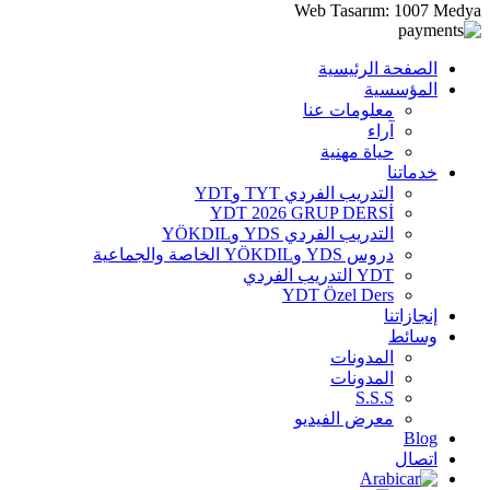
Web Tasarım: 1007 Medya
الصفحة الرئيسية
المؤسسية
معلومات عنا
آراء
حياة مهنية
خدماتنا
التدريب الفردي TYT وYDT
YDT 2026 GRUP DERSİ
التدريب الفردي YDS وYÖKDIL
دروس YDS وYÖKDIL الخاصة والجماعية
YDT التدريب الفردي
YDT Özel Ders
إنجازاتنا
وسائط
المدونات
المدونات
S.S.S
معرض الفيديو
Blog
اتصال
Arabic