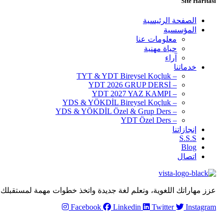
Site Haritası
الصفحة الرئيسية
المؤسسية
معلومات عنا
حياة مهنية
آراء
خدماتنا
– TYT & YDT Bireysel Koçluk
– YDT 2026 GRUP DERSİ
– YDT 2027 YAZ KAMPI
– YDS & YÖKDİL Bireysel Koçluk
– YDS & YÖKDİL Özel & Grup Ders
– YDT Özel Ders
إنجازاتنا
S.S.S
Blog
اتصال
عزز مهاراتك اللغوية، وتعلم لغة جديدة واتخذ خطوات مهمة لمستقبلك مع ta Academy
Facebook
Linkedin
Twitter
Instagram