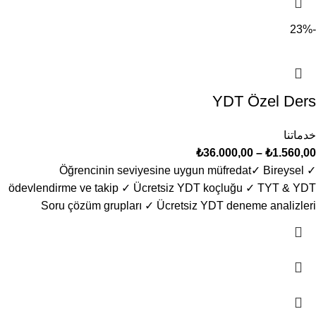
-23%
YDT Özel Ders
خدماتنا
₺
36.000,00
–
₺
1.560,00
✓ Öğrencinin seviyesine uygun müfredat​ ✓ Bireysel
ödevlendirme ve takip ✓ Ücretsiz YDT koçluğu ✓ TYT & YDT
Soru çözüm grupları ✓ Ücretsiz YDT deneme analizleri