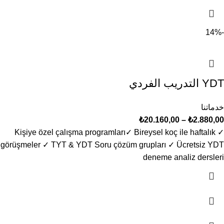
-14%
YDT التدريب الفردي
خدماتنا
₺
20.160,00
–
₺
2.880,00
✓ Kişiye özel çalışma programları​ ✓ Bireysel koç ile haftalık
görüşmeler ✓ TYT & YDT Soru çözüm grupları ✓ Ücretsiz YDT
deneme analiz dersleri