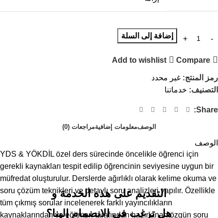
إضافة إلى السلة
Add to wishlist
Compare
رمز المنتج:
غير محدد
التصنيف:
خدماتنا
Share:
الوصف
معلومات إضافية
مراجعات (0)
الوصف
YDS & YÖKDİL özel ders sürecinde öncelikle öğrenci için
gerekli kaynakları tespit edilip öğrencinin seviyesine uygun bir
müfredat oluşturulur. Derslerde ağırlıklı olarak kelime okuma ve
soru çözüm teknikleri ve detaylı soru analizleri yapılır. Özellikle
التقديم على هذه الخدمة و
tüm çıkmış sorular incelenerek farklı yayıncılıkların
هل ترغب في الانضمام إلينا؟
kaynaklarından ve eğitmen tarafından hazırlanan özgün soru