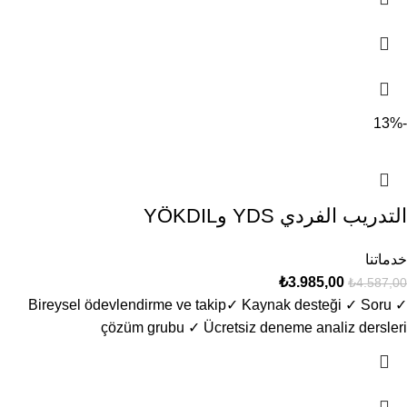
-13%
التدريب الفردي YDS وYÖKDIL
خدماتنا
₺
3.985,00
₺
4.587,00
✓ Bireysel ödevlendirme ve takip​ ✓ Kaynak desteği ✓ Soru
çözüm grubu ✓ Ücretsiz deneme analiz dersleri