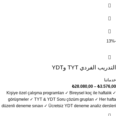
-13%
التدريب الفردي TYT وYDT
خدماتنا
₺
28.080,00
–
₺
3.576,00
✓ Kişiye özel çalışma programları ✓ Bireysel koç ile haftalık
görüşmeler ✓ TYT & YDT Soru çözüm grupları ✓ Her hafta
düzenli deneme sınavı ✓ Ücretsiz YDT deneme analiz dersleri