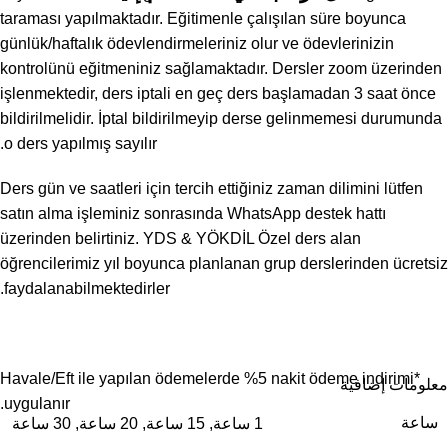
taraması yapılmaktadır. Eğitimenle çalışılan süre boyunca
günlük/haftalık ödevlendirmeleriniz olur ve ödevlerinizin
kontrolünü eğitmeniniz sağlamaktadır. Dersler zoom üzerinden
işlenmektedir, ders iptali en geç ders başlamadan 3 saat önce
bildirilmelidir. İptal bildirilmeyip derse gelinmemesi durumunda
o ders yapılmış sayılır.
Ders gün ve saatleri için tercih ettiğiniz zaman dilimini lütfen
satın alma işleminiz sonrasında WhatsApp destek hattı
üzerinden belirtiniz. YDS & YÖKDİL Özel ders alan
öğrencilerimiz yıl boyunca planlanan grup derslerinden ücretsiz
faydalanabilmektedirler.
*Havale/Eft ile yapılan ödemelerde %5 nakit ödeme indirimi
معلومات إضافية
uygulanır.
ساعة
1 ساعة
,
15 ساعة
,
20 ساعة
,
30 ساعة