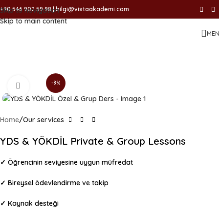
+90 546 902 59 98 | bilgi@vistaakademi.com
Skip to navigation
Skip to main content
ME
-8%
Click to enlarge
Home
Our services
YDS & YÖKDİL Private & Group Lessons
✓ Öğrencinin seviyesine uygun müfredat​
✓ Bireysel ödevlendirme ve takip
✓ Kaynak desteği