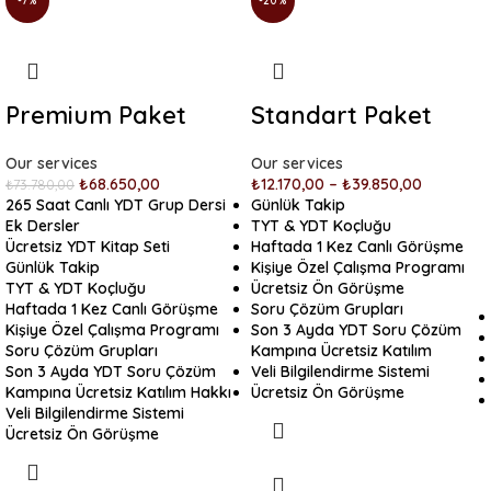
-7%
-20%
Premium Paket
Standart Paket
Our services
Our services
₺
68.650,00
₺
12.170,00
–
₺
39.850,00
₺
73.780,00
265 Saat Canlı YDT Grup Dersi
Günlük Takip
Ek Dersler
TYT & YDT Koçluğu
Ücretsiz YDT Kitap Seti
Haftada 1 Kez Canlı Görüşme
Günlük Takip
Kişiye Özel Çalışma Programı
TYT & YDT Koçluğu
Ücretsiz Ön Görüşme
Haftada 1 Kez Canlı Görüşme
Soru Çözüm Grupları
Kişiye Özel Çalışma Programı
Son 3 Ayda YDT Soru Çözüm
Soru Çözüm Grupları
Kampına Ücretsiz Katılım
Son 3 Ayda YDT Soru Çözüm
Veli Bilgilendirme Sistemi
Kampına Ücretsiz Katılım Hakkı
Ücretsiz Ön Görüşme
Veli Bilgilendirme Sistemi
Ücretsiz Ön Görüşme