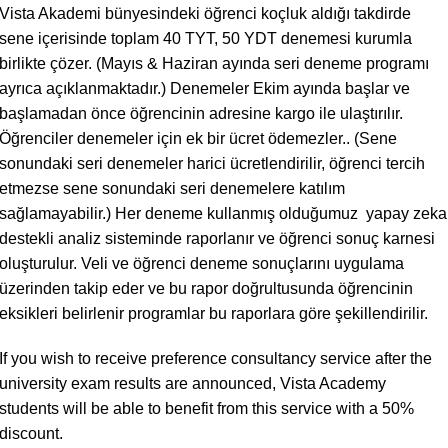
Vista Akademi bünyesindeki öğrenci koçluk aldığı takdirde
sene içerisinde toplam 40 TYT, 50 YDT denemesi kurumla
birlikte çözer. (Mayıs & Haziran ayında seri deneme programı
ayrıca açıklanmaktadır.) Denemeler Ekim ayında başlar ve
başlamadan önce öğrencinin adresine kargo ile ulaştırılır.
Öğrenciler denemeler için ek bir ücret ödemezler.. (Sene
sonundaki seri denemeler harici ücretlendirilir, öğrenci tercih
etmezse sene sonundaki seri denemelere katılım
sağlamayabilir.) Her deneme kullanmış olduğumuz yapay zeka
destekli analiz sisteminde raporlanır ve öğrenci sonuç karnesi
oluşturulur. Veli ve öğrenci deneme sonuçlarını uygulama
üzerinden takip eder ve bu rapor doğrultusunda öğrencinin
eksikleri belirlenir programlar bu raporlara göre şekillendirilir.
If you wish to receive preference consultancy service after the
university exam results are announced, Vista Academy
students will be able to benefit from this service with a 50%
discount.