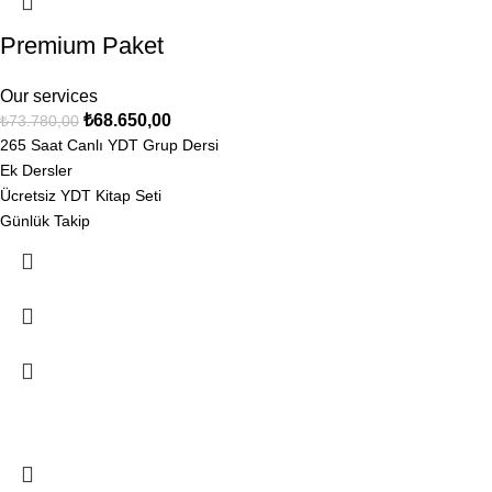
Premium Paket
Our services
₺
68.650,00
₺
73.780,00
265 Saat Canlı YDT Grup Dersi
Ek Dersler
Ücretsiz YDT Kitap Seti
Günlük Takip
TYT & YDT Koçluğu
Haftada 1 Kez Canlı Görüşme
Kişiye Özel Çalışma Programı
Soru Çözüm Grupları
Son 3 Ayda YDT Soru Çözüm Kampına Ücretsiz Katılım Hakkı
Veli Bilgilendirme Sistemi
Ücretsiz Ön Görüşme
-20%