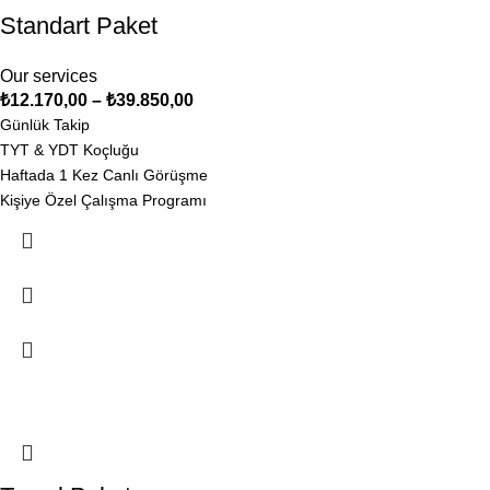
Standart Paket
Our services
₺
12.170,00
–
₺
39.850,00
Günlük Takip
TYT & YDT Koçluğu
Haftada 1 Kez Canlı Görüşme
Kişiye Özel Çalışma Programı
Ücretsiz Ön Görüşme
Soru Çözüm Grupları
Son 3 Ayda YDT Soru Çözüm Kampına Ücretsiz Katılım
Veli Bilgilendirme Sistemi
Ücretsiz Ön Görüşme
-13%