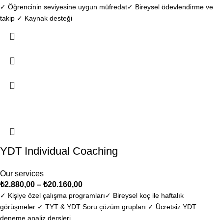
✓ Öğrencinin seviyesine uygun müfredat​ ✓ Bireysel ödevlendirme ve
takip ✓ Kaynak desteği
-14%
YDT Individual Coaching
Our services
₺
2.880,00
–
₺
20.160,00
✓ Kişiye özel çalışma programları​ ✓ Bireysel koç ile haftalık
görüşmeler ✓ TYT & YDT Soru çözüm grupları ✓ Ücretsiz YDT
deneme analiz dersleri