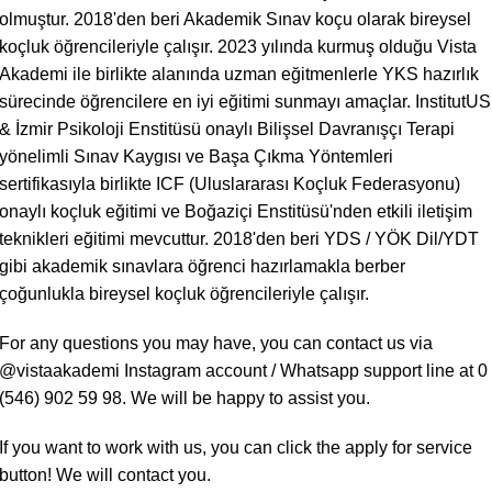
olmuştur. 2018'den beri Akademik Sınav koçu olarak bireysel
koçluk öğrencileriyle çalışır. 2023 yılında kurmuş olduğu Vista
Akademi ile birlikte alanında uzman eğitmenlerle YKS hazırlık
sürecinde öğrencilere en iyi eğitimi sunmayı amaçlar. InstitutUS
& İzmir Psikoloji Enstitüsü onaylı Bilişsel Davranışçı Terapi
yönelimli Sınav Kaygısı ve Başa Çıkma Yöntemleri
sertifikasıyla birlikte ICF (Uluslararası Koçluk Federasyonu)
onaylı koçluk eğitimi ve Boğaziçi Enstitüsü'nden etkili iletişim
teknikleri eğitimi mevcuttur. 2018'den beri YDS / YÖK Dil/YDT
gibi akademik sınavlara öğrenci hazırlamakla berber
çoğunlukla bireysel koçluk öğrencileriyle çalışır.
For any questions you may have, you can contact us via
@vistaakademi Instagram account / Whatsapp support line at 0
(546) 902 59 98. We will be happy to assist you.
If you want to work with us, you can click the apply for service
button! We will contact you.