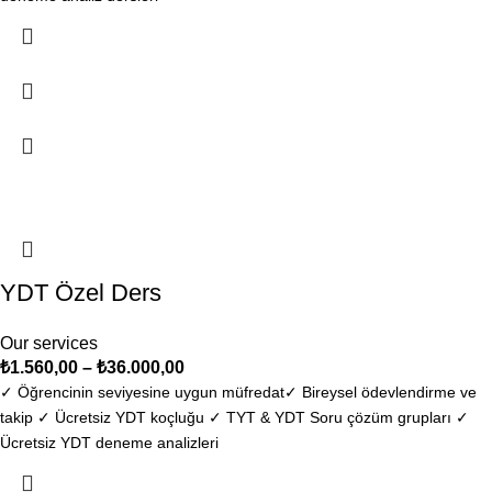
-23%
YDT Özel Ders
Our services
₺
1.560,00
–
₺
36.000,00
✓ Öğrencinin seviyesine uygun müfredat​ ✓ Bireysel ödevlendirme ve
takip ✓ Ücretsiz YDT koçluğu ✓ TYT & YDT Soru çözüm grupları ✓
Ücretsiz YDT deneme analizleri