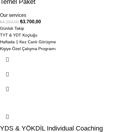
Temel Paket
Our services
₺
3.700,00
₺
4.250,00
Günlük Takip
TYT & YDT Koçluğu
Haftada 1 Kez Canlı Görüşme
Kişiye Özel Çalışma Programı
Ücretsiz Ön Görüşme
-13%
YDS & YÖKDİL Individual Coaching