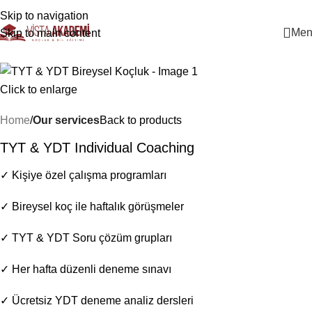
+90 546 902 59 98 | bilgi@vistaakademi.com
Skip to navigation
Men
Skip to main content
-13%
Click to enlarge
Home
Our services
Back to products
TYT & YDT Individual Coaching
✓ Kişiye özel çalışma programları
✓ Bireysel koç ile haftalık görüşmeler
✓ TYT & YDT Soru çözüm grupları
✓ Her hafta düzenli deneme sınavı
✓ Ücretsiz YDT deneme analiz dersleri