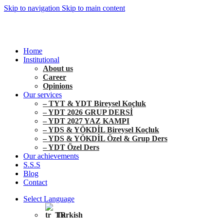
Skip to navigation
Skip to main content
+90 546 902 59 98 | bilgi@vistaakademi.com
+90 546 902 59 98 | bilgi@vistaakademi.com
Home
Institutional
About us
Career
Opinions
Our services
– TYT & YDT Bireysel Koçluk
– YDT 2026 GRUP DERSİ
– YDT 2027 YAZ KAMPI
– YDS & YÖKDİL Bireysel Koçluk
– YDS & YÖKDİL Özel & Grup Ders
– YDT Özel Ders
Our achievements
S.S.S
Blog
Contact
Select Language
Turkish