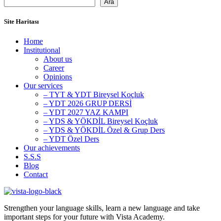
Ara
Site Haritası
Home
Institutional
About us
Career
Opinions
Our services
– TYT & YDT Bireysel Koçluk
– YDT 2026 GRUP DERSİ
– YDT 2027 YAZ KAMPI
– YDS & YÖKDİL Bireysel Koçluk
– YDS & YÖKDİL Özel & Grup Ders
– YDT Özel Ders
Our achievements
S.S.S
Blog
Contact
Strengthen your language skills, learn a new language and take
important steps for your future with Vista Academy.