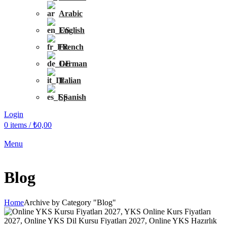
Arabic
English
French
German
Italian
Spanish
Login
0
items
/
₺
0,00
Menu
Blog
Home
Archive by Category "Blog"