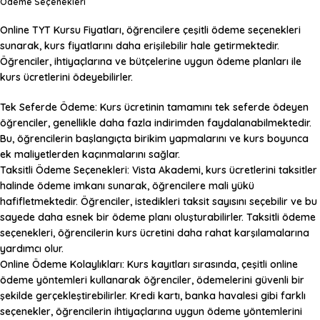
Ödeme Seçenekleri
Online TYT Kursu Fiyatları
, öğrencilere çeşitli ödeme seçenekleri
sunarak, kurs fiyatlarını daha erişilebilir hale getirmektedir.
Öğrenciler, ihtiyaçlarına ve bütçelerine uygun ödeme planları ile
kurs ücretlerini ödeyebilirler.
Tek Seferde Ödeme:
Kurs ücretinin tamamını tek seferde ödeyen
öğrenciler, genellikle daha fazla indirimden faydalanabilmektedir.
Bu, öğrencilerin başlangıçta birikim yapmalarını ve kurs boyunca
ek maliyetlerden kaçınmalarını sağlar.
Taksitli Ödeme Seçenekleri:
Vista Akademi, kurs ücretlerini taksitler
halinde ödeme imkanı sunarak, öğrencilere mali yükü
hafifletmektedir. Öğrenciler, istedikleri taksit sayısını seçebilir ve bu
sayede daha esnek bir ödeme planı oluşturabilirler. Taksitli ödeme
seçenekleri, öğrencilerin kurs ücretini daha rahat karşılamalarına
yardımcı olur.
Online Ödeme Kolaylıkları:
Kurs kayıtları sırasında, çeşitli online
ödeme yöntemleri kullanarak öğrenciler, ödemelerini güvenli bir
şekilde gerçekleştirebilirler. Kredi kartı, banka havalesi gibi farklı
seçenekler, öğrencilerin ihtiyaçlarına uygun ödeme yöntemlerini