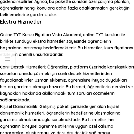
güçlendirebilirler. Ayrıca, bu pakette sunulan özel çalışma planları,
öğrencilerin hangi konulara daha fazla odaklanmaları gerektiğini
belirlemelerine yardımcı olur.
Ekstra Hizmetler
Online TYT Kursu Fiyatları
Vista Akademi, online TYT kursları ile
birlikte sunduğu ekstra hizmetler sayesinde öğrencilerin
başarılarını artırmayı hedeflemektedir. Bu hizmetler, kurs fiyatlarını
etkileyen önemli unsurlardandır.
Canlı Destek Hizmetleri:
Öğrenciler, platform üzerinde karşılaştıkları
sorunları anında çözmek için canlı destek hizmetlerinden
faydalanabilirler. Uzman ekibimiz, öğrencilere ihtiyaç duydukları
her an yardımcı olmaya hazırdır. Bu hizmet, öğrencilerin dersleri ve
kaynakları hakkında akıllarındaki tüm soruları çözmelerini
sağlamaktadır.
Kişisel Danışmanlık:
Gelişmiş paket içerisinde yer alan kişisel
danışmanlık hizmetleri, öğrencilerin hedeflerine ulaşmalarına
yardımcı olmak amacıyla sunulmaktadır. Bu hizmetler, her
öğrencinin bireysel öğrenme stillerine uygun özel çalışma
programları oluşturmayı ve ders dışı destek sağlamayı