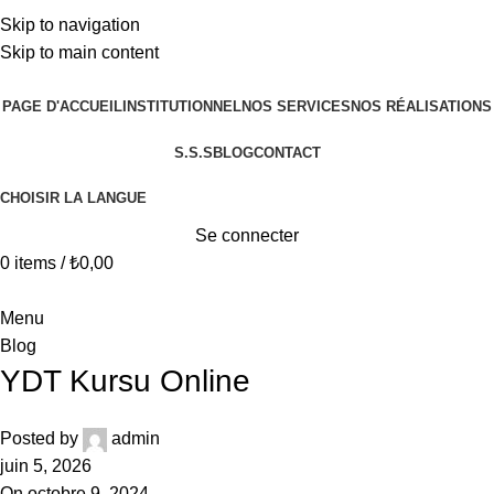
+90 546 902 59 98 | bilgi@vistaakademi.com
Skip to navigation
+90 546 902 59 98 | bilgi@vistaakademi.com
Skip to main content
PAGE D'ACCUEIL
INSTITUTIONNEL
NOS SERVICES
NOS RÉALISATIONS
S.S.S
BLOG
CONTACT
CHOISIR LA LANGUE
Se connecter
0
items
/
₺
0,00
Menu
Blog
YDT Kursu Online
Posted by
admin
juin 5, 2026
On octobre 9, 2024