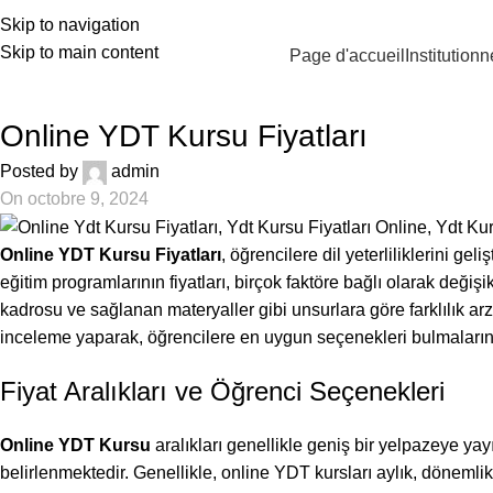
90 546 902 59 98 | bilgi@vistaakademi.com
Skip to navigation
Skip to main content
Page d'accueil
Institutionn
BLOG
Online YDT Kursu Fiyatları
Posted by
admin
On octobre 9, 2024
Online YDT Kursu Fiyatları
, öğrencilere dil yeterliliklerini g
eğitim programlarının fiyatları, birçok faktöre bağlı olarak değişi
kadrosu ve sağlanan materyaller gibi unsurlara göre farklılık arz
inceleme yaparak, öğrencilere en uygun seçenekleri bulmaların
Fiyat Aralıkları ve Öğrenci Seçenekleri
Online YDT Kursu
aralıkları genellikle geniş bir yelpazeye ya
belirlenmektedir. Genellikle, online YDT kursları aylık, dönemlik v