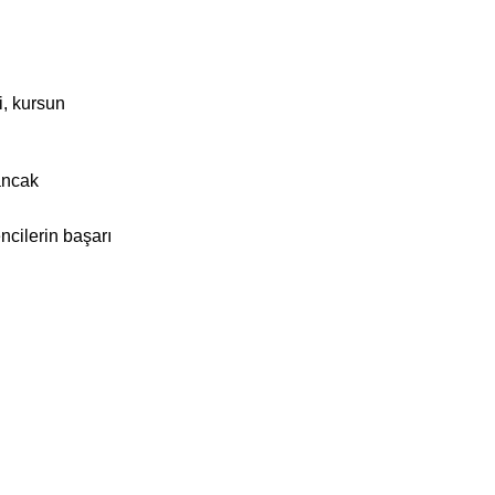
i, kursun
 ancak
ncilerin başarı