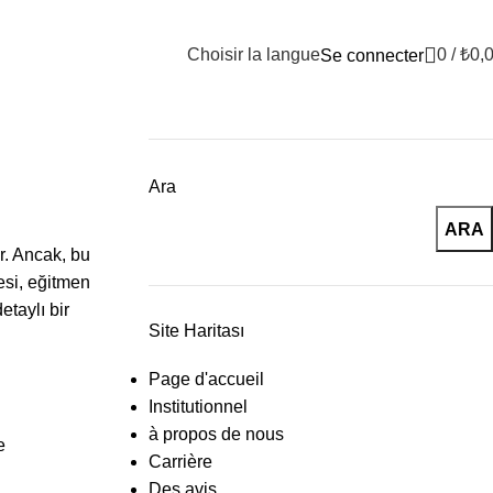
Choisir la langue
0
/
₺
0,
Se connecter
Ara
ARA
ar. Ancak, bu
resi, eğitmen
etaylı bir
Site Haritası
Page d'accueil
Institutionnel
à propos de nous
e
Carrière
Des avis