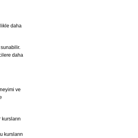
llikle daha
sunabilir.
cilere daha
eneyimi ve
e
 kursların
u kursların