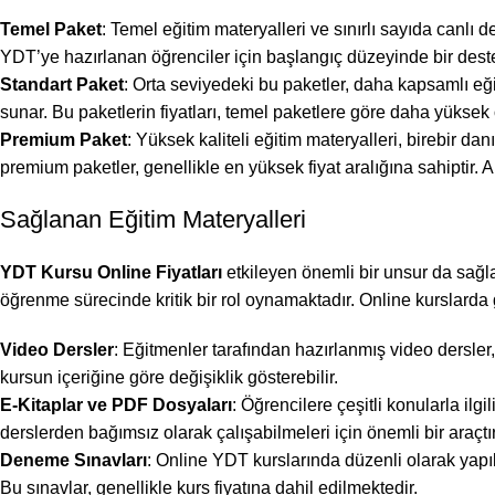
Temel Paket
: Temel eğitim materyalleri ve sınırlı sayıda canlı 
YDT’ye hazırlanan öğrenciler için başlangıç düzeyinde bir deste
Standart Paket
: Orta seviyedeki bu paketler, daha kapsamlı eği
sunar. Bu paketlerin fiyatları, temel paketlere göre daha yüksek o
Premium Paket
: Yüksek kaliteli eğitim materyalleri, birebir d
premium paketler, genellikle en yüksek fiyat aralığına sahiptir. 
Sağlanan Eğitim Materyalleri
YDT Kursu Online Fiyatları
etkileyen önemli bir unsur da sağlan
öğrenme sürecinde kritik bir rol oynamaktadır. Online kurslarda 
Video Dersler
: Eğitmenler tarafından hazırlanmış video dersler,
kursun içeriğine göre değişiklik gösterebilir.
E-Kitaplar ve PDF Dosyaları
: Öğrencilere çeşitli konularla ilg
derslerden bağımsız olarak çalışabilmeleri için önemli bir araçtır
Deneme Sınavları
: Online YDT kurslarında düzenli olarak yapıl
Bu sınavlar, genellikle kurs fiyatına dahil edilmektedir.