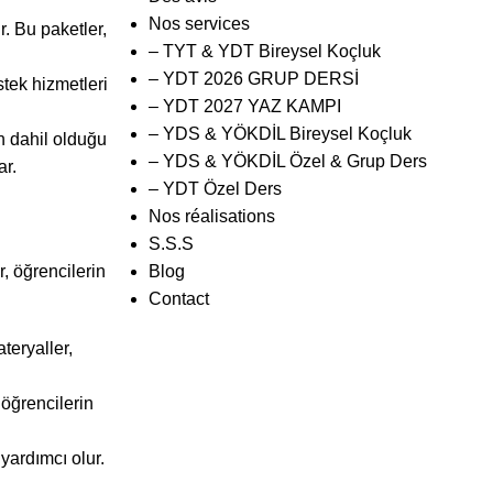
Nos services
r. Bu paketler,
– TYT & YDT Bireysel Koçluk
– YDT 2026 GRUP DERSİ
stek hizmetleri
– YDT 2027 YAZ KAMPI
– YDS & YÖKDİL Bireysel Koçluk
in dahil olduğu
– YDS & YÖKDİL Özel & Grup Ders
ar.
– YDT Özel Ders
Nos réalisations
S.S.S
r, öğrencilerin
Blog
Contact
teryaller,
 öğrencilerin
yardımcı olur.