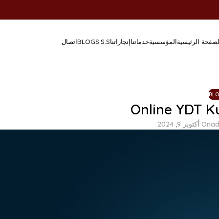
لصفحة الرئيسية
المؤسسية
خدماتنا
إنجازاتنا
S.S.S
BLOG
اتصال
BL
Online YDT Ku
ad
On أكتوبر 9, 2024