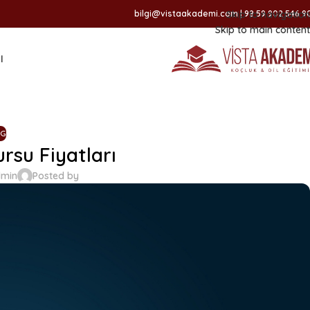
Skip to navigation
Skip to main content
ا
OG
rsu Fiyatları
min
Posted by