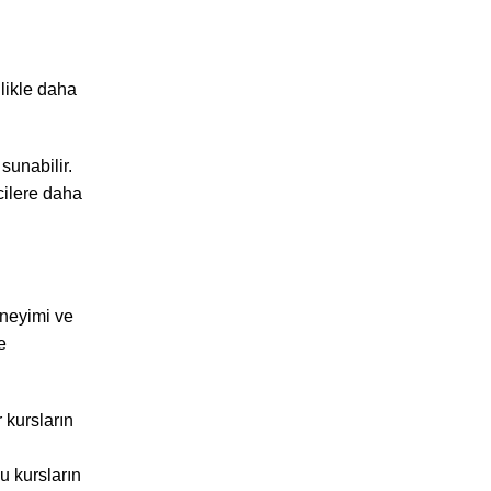
llikle daha
sunabilir.
cilere daha
eneyimi ve
e
 kursların
u kursların