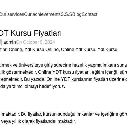
Our services
Our achievements
S.S.S
Blog
Contact
BLOG
DT Kursu Fiyatları
admin
On October 9, 2024
eliştirmek ve üniversiteye giriş sürecine hazırlık yapma imkanı sun
klik göstermektedir. Online YDT kursu fiyatları, eğitim içeriği, sü
 etmektedir. Bu yazıda, Online YDT kurslarının fiyatları üzerine d
da yardımcı olmayı hedefliyoruz.
yılmaktadır. Bu fiyatlar, kursun sunduğu imkanlar ve içeriğine gör
eya yıllık olarak fiyatlandırılmaktadır.