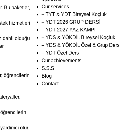
Our services
r. Bu paketler,
– TYT & YDT Bireysel Koçluk
– YDT 2026 GRUP DERSİ
stek hizmetleri
– YDT 2027 YAZ KAMPI
– YDS & YÖKDİL Bireysel Koçluk
in dahil olduğu
– YDS & YÖKDİL Özel & Grup Ders
ar.
– YDT Özel Ders
Our achievements
S.S.S
r, öğrencilerin
Blog
Contact
teryaller,
 öğrencilerin
yardımcı olur.