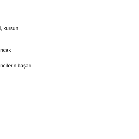
i, kursun
 ancak
ncilerin başarı