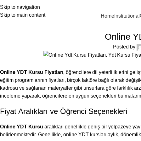
90 546 902 59 98 | bilgi@vistaakademi.com
Skip to navigation
Skip to main content
Home
Institutional
Online Y
Posted by
Online YDT Kursu Fiyatları
, öğrencilere dil yeterliliklerini g
eğitim programlarının fiyatları, birçok faktöre bağlı olarak değişi
kadrosu ve sağlanan materyaller gibi unsurlara göre farklılık arz
inceleme yaparak, öğrencilere en uygun seçenekleri bulmaların
Fiyat Aralıkları ve Öğrenci Seçenekleri
Online YDT Kursu
aralıkları genellikle geniş bir yelpazeye ya
belirlenmektedir. Genellikle, online YDT kursları aylık, dönemlik v