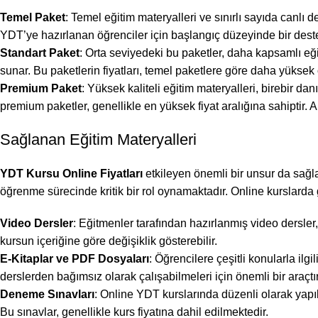
Temel Paket
: Temel eğitim materyalleri ve sınırlı sayıda canlı 
YDT’ye hazırlanan öğrenciler için başlangıç düzeyinde bir deste
Standart Paket
: Orta seviyedeki bu paketler, daha kapsamlı eği
sunar. Bu paketlerin fiyatları, temel paketlere göre daha yüksek o
Premium Paket
: Yüksek kaliteli eğitim materyalleri, birebir d
premium paketler, genellikle en yüksek fiyat aralığına sahiptir. 
Sağlanan Eğitim Materyalleri
YDT Kursu Online Fiyatları
etkileyen önemli bir unsur da sağlan
öğrenme sürecinde kritik bir rol oynamaktadır. Online kurslarda 
Video Dersler
: Eğitmenler tarafından hazırlanmış video dersler,
kursun içeriğine göre değişiklik gösterebilir.
E-Kitaplar ve PDF Dosyaları
: Öğrencilere çeşitli konularla ilg
derslerden bağımsız olarak çalışabilmeleri için önemli bir araçtır
Deneme Sınavları
: Online YDT kurslarında düzenli olarak yapıl
Bu sınavlar, genellikle kurs fiyatına dahil edilmektedir.