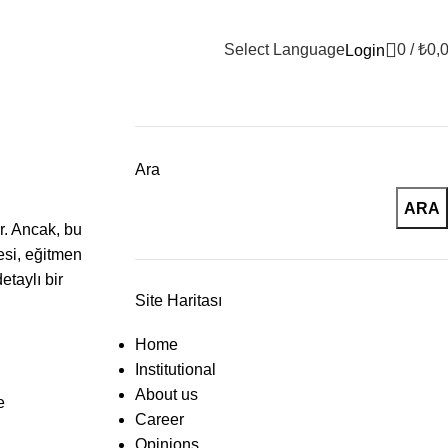
Select Language
0
/
₺
0,
Login
Ara
ARA
ar. Ancak, bu
resi, eğitmen
etaylı bir
Site Haritası
Home
Institutional
About us
e
Career
Opinions